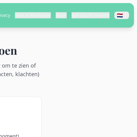
🇳🇱
ivacy
Visie & Werkwijze
Team
Een klacht melden
doen
r
om te zien of
cten, klachten)
tmoment)