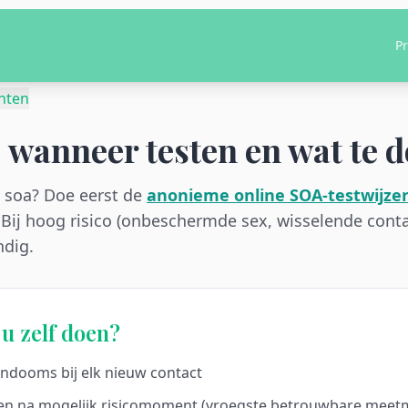
Pr
hten
 wanneer testen en wat te 
 soa? Doe eerst de
anonieme online SOA-testwijze
. Bij hoog risico (onbeschermde sex, wisselende conta
ndig.
u zelf doen?
ndooms bij elk nieuw contact
ken na mogelijk risicomoment (vroegste betrouwbare mee