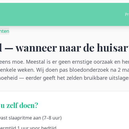
Pr
hten
 — wanneer naar de huisar
 eens moe. Meestal is er geen ernstige oorzaak en her
 enkele weken. Wij doen pas bloedonderzoek na 2 
heid — eerder geeft het zelden bruikbare uitslage
u zelf doen?
ast slaapritme aan (7–8 uur)
ermtijd 1 uur voor bedtijd