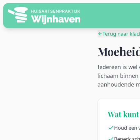
Terug naar klac
Moeheid
Iedereen is wel
lichaam binnen
aanhoudende moe
Wat kunt 
Houd een v
Beperk sch