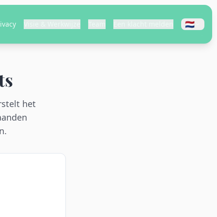
🇳🇱
ivacy
Visie & Werkwijze
Team
Een klacht melden
ts
stelt het
maanden
n.